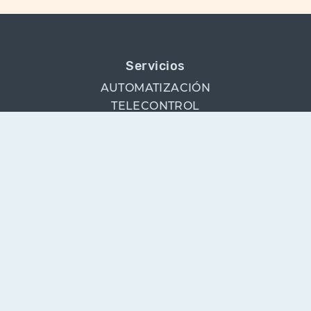
Servicios
AUTOMATIZACIÓN
TELECONTROL
ELECTRICIDAD
INGENIERÍA
EFICIENCIA ENERGÉTICA
COOPERACIÓN
AVISO LEGAL
POLÍTICA DE PRIVACIDAD
(+34) 623 191 487